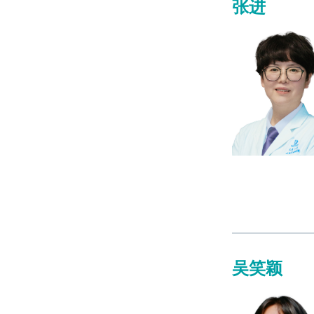
张进
吴笑颖