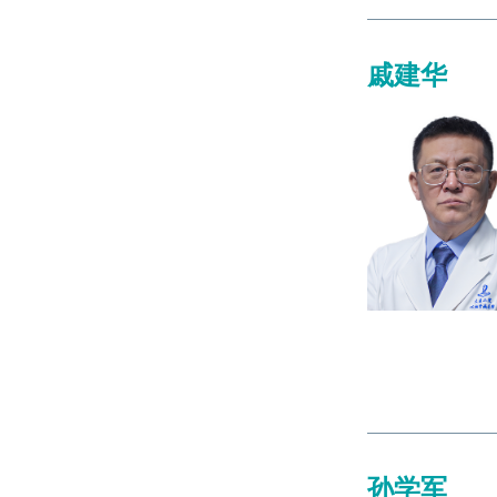
戚建华
孙学军