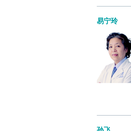
易宁玲
孙飞